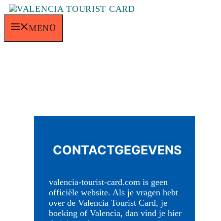
Ga
naar
de
MENÜ
inhoud
CONTACTGEGEVENS
valencia-tourist-card.com is geen
officiële website. Als je vragen hebt
over de Valencia Tourist Card, je
boeking of Valencia, dan vind je hier