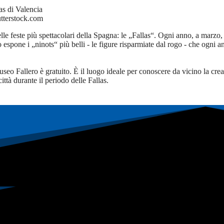
erstock.com
le feste più spettacolari della Spagna: le „Fallas“. Ogni anno, a marzo
eo espone i „ninots“ più belli - le figure risparmiate dal rogo - che ogni a
seo Fallero è gratuito. È il luogo ideale per conoscere da vicino la creat
ittà durante il periodo delle Fallas.