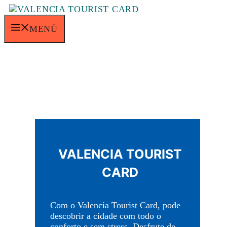
Saltar
para
o
MENÜ
conteúdo
VALENCIA TOURIST
CARD
Com o Valencia Tourist Card, pode
descobrir a cidade com todo o
conforto e sem stress. Desfrute de