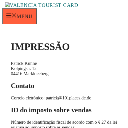
Saltar
para
o
MENÜ
conteúdo
IMPRESSÃO
Patrick Kühne
Kolpingstr. 12
04416 Markkleeberg
Contato
Correio eletrónico: patrick@101places.de.de
ID do imposto sobre vendas
Número de identificação fiscal de acordo com o § 27 da lei
relativa ao imposto sobre as vendas: